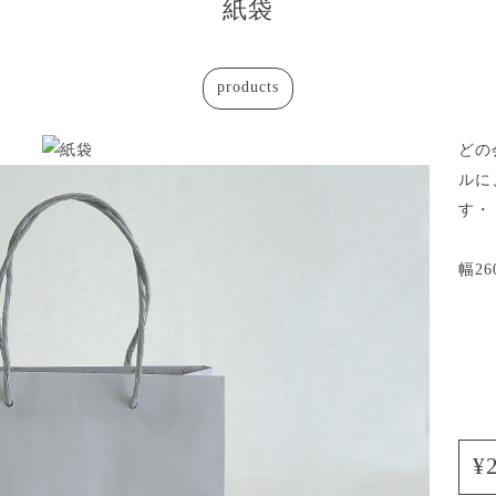
紙袋
products
どの
ルに
す・
幅26
¥